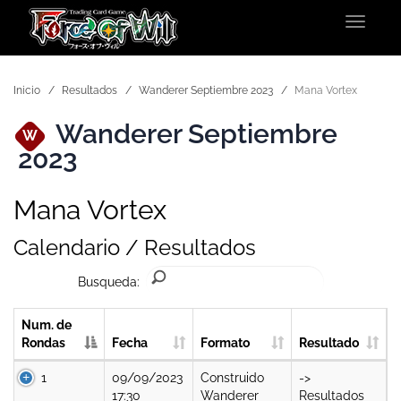
Toggle
navigat
Inicio
Resultados
Wanderer Septiembre 2023
Mana Vortex
Wanderer Septiembre
W
2023
Mana Vortex
Calendario / Resultados
Busqueda:
Num. de
Rondas
Fecha
Formato
Resultado
1
09/09/2023
Construido
->
17:30
Wanderer
Resultados