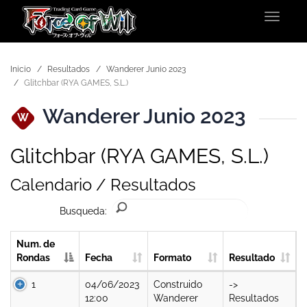
Toggle
navigat
Inicio
Resultados
Wanderer Junio 2023
Glitchbar (RYA GAMES, S.L.)
Wanderer Junio 2023
W
Glitchbar (RYA GAMES, S.L.)
Calendario / Resultados
Busqueda:
Num. de
Rondas
Fecha
Formato
Resultado
1
04/06/2023
Construido
->
12:00
Wanderer
Resultados