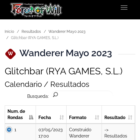
Toggle
navigat
Inicio
Resultados
Wanderer Mayo 2023
Glitchbar (RYA GAMES, S.L.)
Wanderer Mayo 2023
W
Glitchbar (RYA GAMES, S.L.)
Calendario / Resultados
Busqueda:
Num. de
Rondas
Fecha
Formato
Resultado
1
07/05/2023
Construido
->
17:00
Wanderer
Resultados