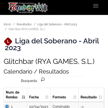
Toggle
navigat
Inicio
Resultados
Liga del Soberano - Abril 2023
Glitchbar (RYA GAMES, S.L.)
Liga del Soberano - Abril
L
2023
Glitchbar (RYA GAMES, S.L.)
Calendario / Resultados
Busqueda:
Num. de
Rondas
Fecha
Formato
Resultado
1
02/04/2023
Construido
->