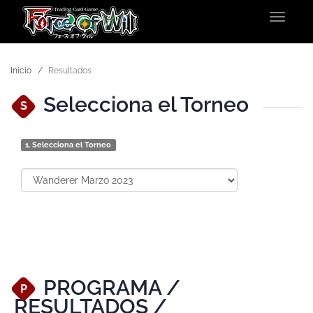
Toggle
navigat
Inicio
Resultados
Selecciona el Torneo
S
1.
Selecciona el Torneo
PROGRAMA /
P
RESULTADOS /