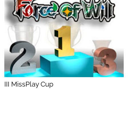
III MissPlay Cup