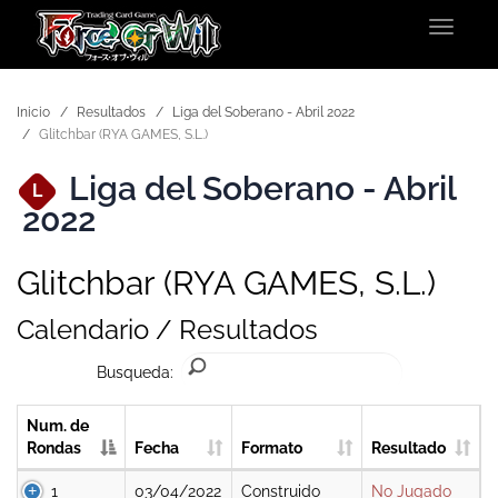
Toggle
navigat
Inicio
Resultados
Liga del Soberano - Abril 2022
Glitchbar (RYA GAMES, S.L.)
Liga del Soberano - Abril
L
2022
Glitchbar (RYA GAMES, S.L.)
Calendario / Resultados
Busqueda:
Num. de
Rondas
Fecha
Formato
Resultado
1
03/04/2022
Construido
No Jugado