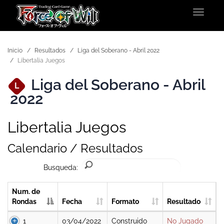
Toggle
navigat
Inicio
Resultados
Liga del Soberano - Abril 2022
Libertalia Juegos
Liga del Soberano - Abril
L
2022
Libertalia Juegos
Calendario / Resultados
Busqueda:
Num. de
Rondas
Fecha
Formato
Resultado
1
03/04/2022
Construido
No Jugado