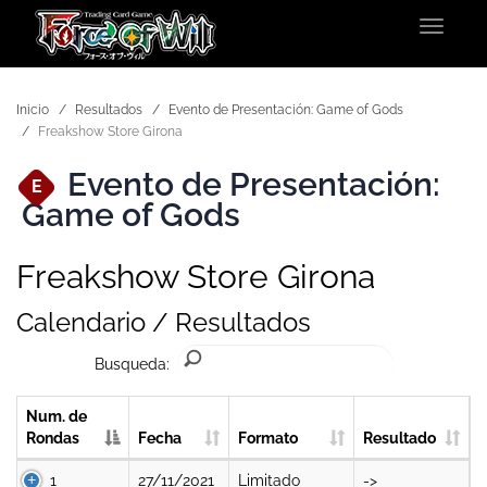
Toggle
navigat
Inicio
Resultados
Evento de Presentación: Game of Gods
Freakshow Store Girona
Evento de Presentación:
E
Game of Gods
Freakshow Store Girona
Calendario / Resultados
Busqueda:
Num. de
Rondas
Fecha
Formato
Resultado
1
27/11/2021
Limitado
->