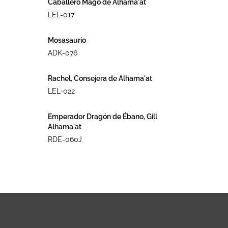
Caballero Mago de Alhama´at
LEL-017
Mosasaurio
ADK-076
Rachel, Consejera de Alhama'at
LEL-022
Emperador Dragón de Ébano, Gill
Alhama'at
RDE-060J