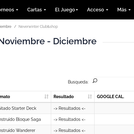
orneos
Cartas
El Juego
Acceso
Más
ciembre
Neverwinter Club&shop
Noviembre - Diciembre
Busqueda:
rmato
Resultado
GOOGLE CAL.
itado Starter Deck
-> Resultados <-
struido Bloque Saga
-> Resultados <-
nstruido Wanderer
-> Resultados <-