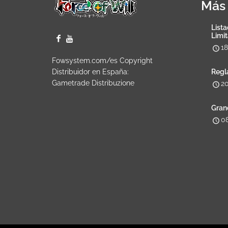
Más 
Lista
Limi
1
Fowsystem.com/es Copyright
Distribuidor en España:
Regl
Gametrade Distribuzione
2
Gran
0