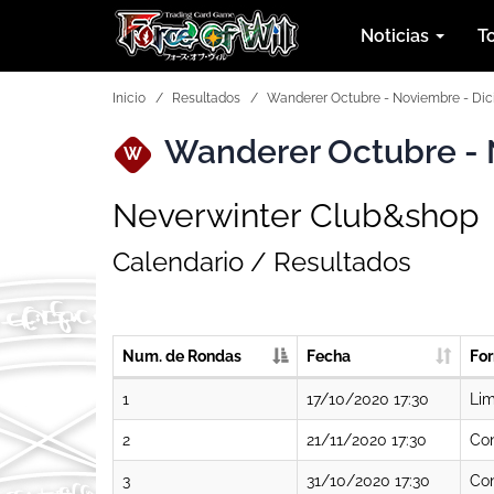
Noticias
T
Inicio
Resultados
Wanderer Octubre - Noviembre - Di
Wanderer Octubre - 
W
Neverwinter Club&shop
Calendario / Resultados
Num. de Rondas
Fecha
Fo
1
17/10/2020 17:30
Lim
2
21/11/2020 17:30
Con
3
31/10/2020 17:30
Co