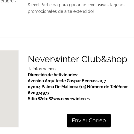
ctubre -
&iexcl;Participa para ganar las exclusivas tarjetas
promocionales de arte extendido!
Neverwinter Club&shop
⇓ Información
Dirección de Actividades:
Avenida Arquitecte Gaspar Bennassar, 7
07004 Palma De Mallorca (14)
Número de Teléfono:
620374977
Sitio Web:
Www.neverwinter.es
Enviar Correo