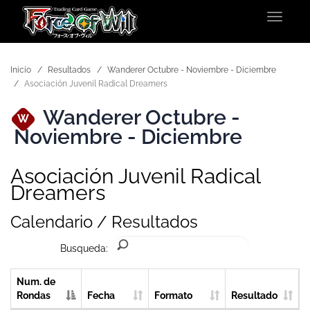
Toggle
navigat
Inicio
Resultados
Wanderer Octubre - Noviembre - Diciembre
Asociación Juvenil Radical Dreamers
Wanderer Octubre -
W
Noviembre - Diciembre
Asociación Juvenil Radical
Dreamers
Calendario / Resultados
Busqueda:
Num. de
Rondas
Fecha
Formato
Resultado