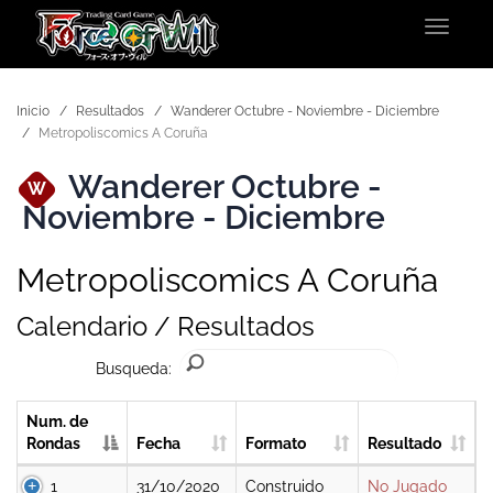
Toggle
navigat
Inicio
Resultados
Wanderer Octubre - Noviembre - Diciembre
Metropoliscomics A Coruña
Wanderer Octubre -
W
Noviembre - Diciembre
Metropoliscomics A Coruña
Calendario / Resultados
Busqueda:
Num. de
Rondas
Fecha
Formato
Resultado
1
31/10/2020
Construido
No Jugado