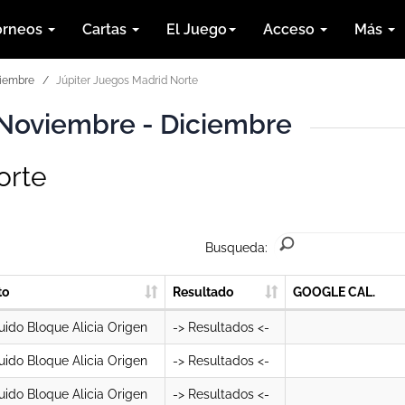
orneos
Cartas
El Juego
Acceso
Más
ciembre
Júpiter Juegos Madrid Norte
Noviembre - Diciembre
orte
Busqueda:
to
Resultado
GOOGLE CAL.
uido Bloque Alicia Origen
-> Resultados <-
uido Bloque Alicia Origen
-> Resultados <-
uido Bloque Alicia Origen
-> Resultados <-