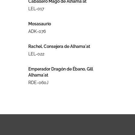
Caballero Mago de Alhama´at
LEL-017
Mosasaurio
ADK-076
Rachel, Consejera de Alhama'at
LEL-022
Emperador Dragón de Ébano, Gill
Alhama'at
RDE-060J