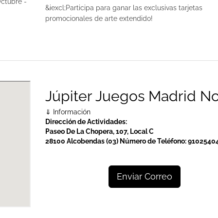
ctubre -
&iexcl;Participa para ganar las exclusivas tarjetas
promocionales de arte extendido!
Júpiter Juegos Madrid No
⇓ Información
Dirección de Actividades:
Paseo De La Chopera, 107, Local C
28100 Alcobendas (03)
Número de Teléfono:
9102540
Enviar Correo