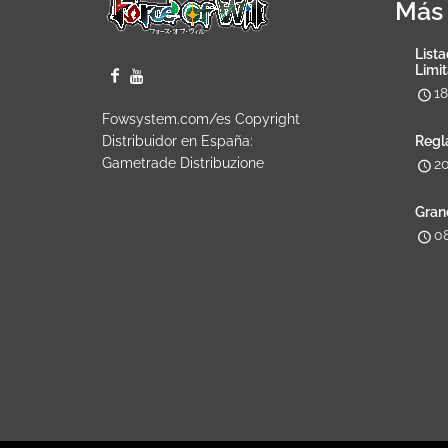
Más 
Lista
Limi
1
Fowsystem.com/es Copyright
Distribuidor en España:
Regl
Gametrade Distribuzione
2
Gran
0