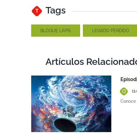
Tags
T
BLOQUE LAPIS
LEGADO PERDIDO
Artículos Relacionad
A
Episodi
11
Conoce l