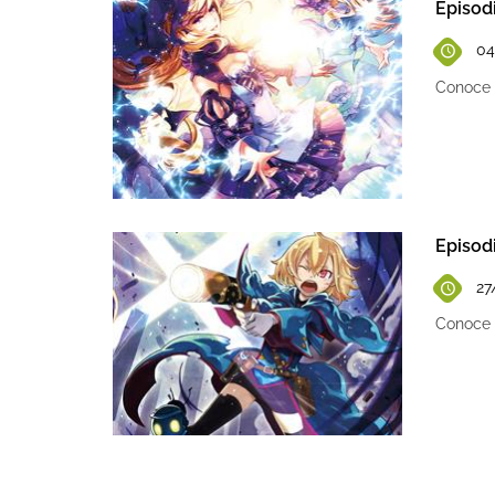
Episodi
04
Conoce l
Episodi
27
Conoce l