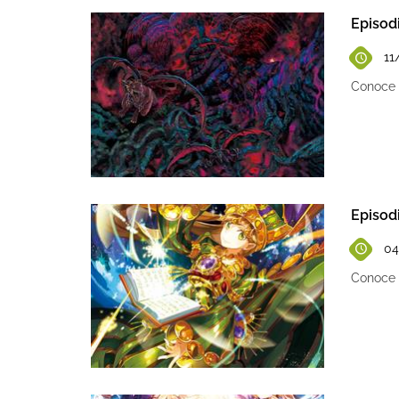
Episod
11
Conoce l
Episod
04
Conoce l