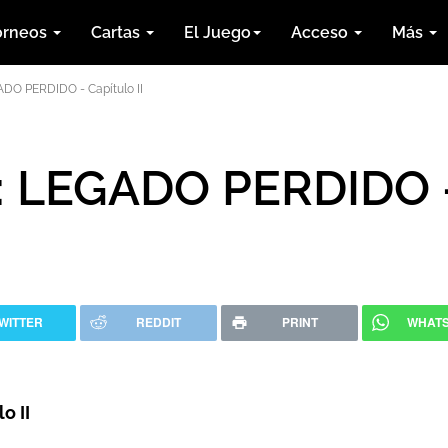
orneos
Cartas
El Juego
Acceso
Más
DO PERDIDO - Capítulo II
: LEGADO PERDIDO 
WITTER
REDDIT
PRINT
WHAT
o II