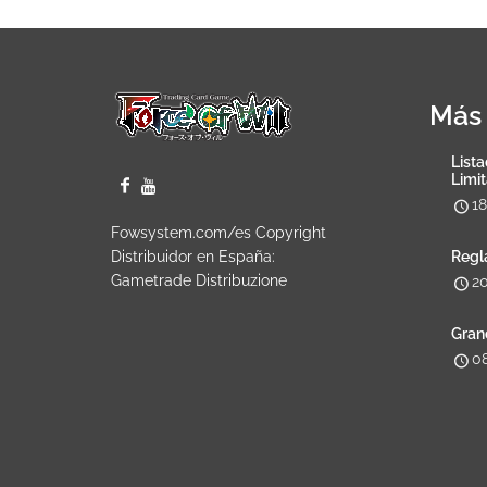
Más 
Lista
Limi
1
Fowsystem.com/es Copyright
Distribuidor en España:
Regl
Gametrade Distribuzione
2
Gran
0