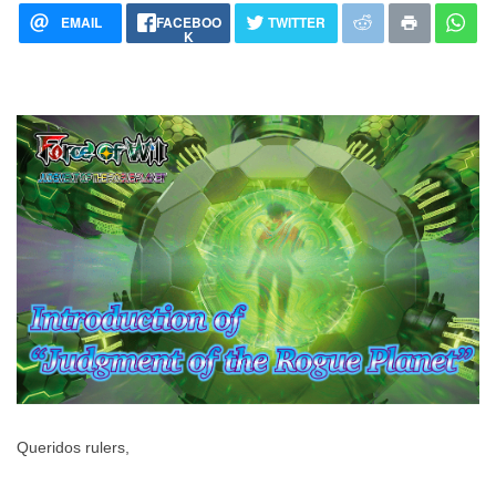
EMAIL
FACEBOO
TWITTER
K
Queridos rulers,