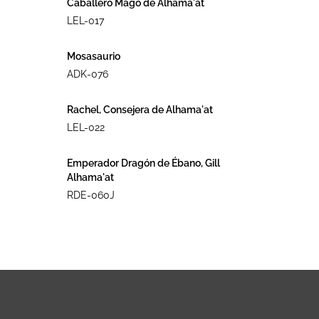
Caballero Mago de Alhama´at
LEL-017
Mosasaurio
ADK-076
Rachel, Consejera de Alhama'at
LEL-022
Emperador Dragón de Ébano, Gill
Alhama'at
RDE-060J