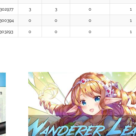
302977
3
3
0
1
300394
0
0
0
1
303293
0
0
0
1