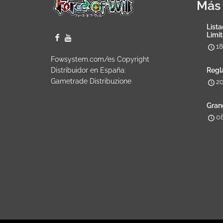
Más 
Lista
Limi
1
Fowsystem.com/es Copyright
Distribuidor en España:
Regl
Gametrade Distribuzione
2
Gran
0