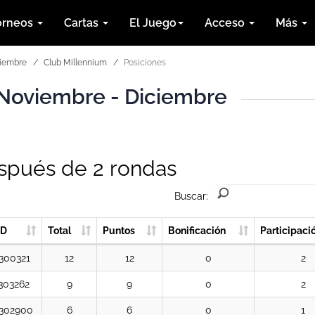
orneos
Cartas
El Juego
Acceso
Más
ciembre
Club Millennium
Posiciones
Noviembre - Diciembre
espués de 2
rondas
Buscar:
ID
Total
Puntos
Bonificación
Participaci
300321
12
12
0
2
303262
9
9
0
2
302900
6
6
0
1