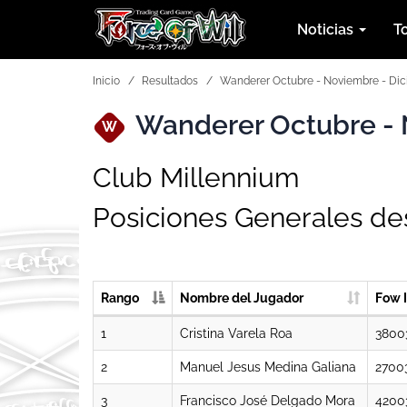
Noticias
T
Inicio
Resultados
Wanderer Octubre - Noviembre - Di
Wanderer Octubre - 
W
Club Millennium
Posiciones Generales d
Rango
Nombre del Jugador
Fow 
1
Cristina Varela Roa
3800
2
Manuel Jesus Medina Galiana
2700
3
Francisco José Delgado Mora
4200