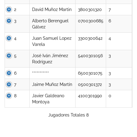
2
David Muñoz Martin
3800301320
7
3
Alberto Berenguel
0700300685
6
Gálvez
4
Juan Samuel Lopez
3300300642
4
Varela
5
José Iván Jiménez
5400301056
3
Rodríguez
6
***********
6500301075
3
7
Jaime Muñoz Martín
0500301372
3
8
Javier Galdeano
4100301990
0
Montoya
Jugadores Totales 8