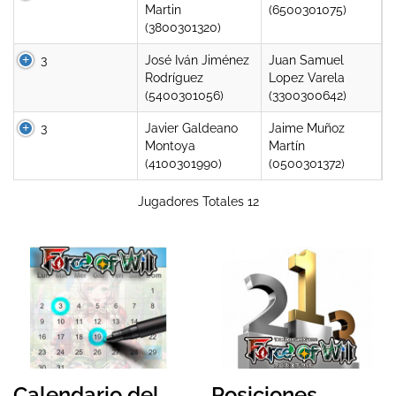
Martin
(6500301075)
(3800301320)
3
José Iván Jiménez
Juan Samuel
Rodríguez
Lopez Varela
(5400301056)
(3300300642)
3
Javier Galdeano
Jaime Muñoz
Montoya
Martín
(4100301990)
(0500301372)
Jugadores Totales 12
Calendario del
Posiciones