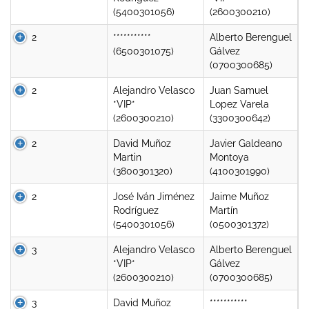
(5400301056)
(2600300210)
2
***********
Alberto Berenguel
(6500301075)
Gálvez
(0700300685)
2
Alejandro Velasco
Juan Samuel
*VIP*
Lopez Varela
(2600300210)
(3300300642)
2
David Muñoz
Javier Galdeano
Martin
Montoya
(3800301320)
(4100301990)
2
José Iván Jiménez
Jaime Muñoz
Rodríguez
Martín
(5400301056)
(0500301372)
3
Alejandro Velasco
Alberto Berenguel
*VIP*
Gálvez
(2600300210)
(0700300685)
3
David Muñoz
***********