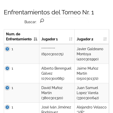
Enfrentamientos del Torneo Nr. 1
Buscar:
Num. de
Enfrentamiento
Jugador 1
Jugador 2
1
***********
Javier Galdeano
(6500301075)
Montoya
(4100301990)
1
Alberto Berenguel
Jaime Muñoz
Gálvez
Martín
(0700300685)
(0500301372)
1
David Muñoz
Juan Samuel
Martin
Lopez Varela
(3800301320)
(3300300642)
1
José Iván Jiménez
Alejandro Velasco
Rodríguez
*VIP*