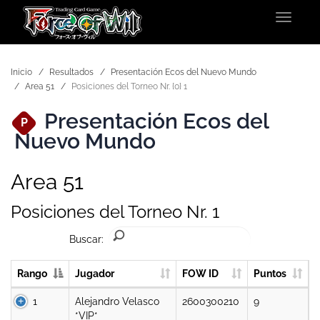
Toggle
navigat
Inicio
Resultados
Presentación Ecos del Nuevo Mundo
Area 51
Posiciones del Torneo Nr. {0} 1
Presentación Ecos del
P
Nuevo Mundo
Area 51
Posiciones del Torneo Nr. 1
Buscar:
Rango
Jugador
FOW ID
Puntos
1
Alejandro Velasco
2600300210
9
*VIP*