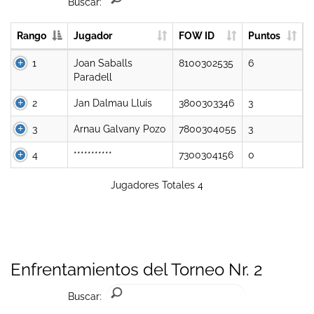
Buscar:
Rango
Jugador
FOW ID
Puntos
1
Joan Saballs
8100302535
6
Paradell
2
Jan Dalmau Lluís
3800303346
3
3
Arnau Galvany Pozo
7800304055
3
4
***********
7300304156
0
Jugadores Totales 4
Enfrentamientos del Torneo Nr. 2
Buscar: