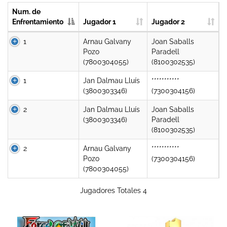
Num. de
Enfrentamiento
Jugador 1
Jugador 2
1
Arnau Galvany
Joan Saballs
Pozo
Paradell
(7800304055)
(8100302535)
1
Jan Dalmau Lluís
***********
(3800303346)
(7300304156)
2
Jan Dalmau Lluís
Joan Saballs
(3800303346)
Paradell
(8100302535)
2
Arnau Galvany
***********
Pozo
(7300304156)
(7800304055)
Jugadores Totales 4