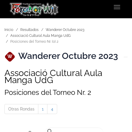
Toggle
navigat
Inicio
Resultados
Wanderer Octubre 2023
Associació Cultural Aula Manga UdG
Posiciones del Torneo Nr. {0} 2
Wanderer Octubre 2023
W
Associació Cultural Aula
Manga UdG
Posiciones del Torneo Nr. 2
Otras Rondas
1
4