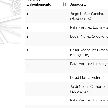
Enfrentamiento
Jugador 1
1
Jorge Nuñez Sanchez
(7800303359)
1
Rafa Martínez Lucha (9
1
Edgar Nuñez (15003040
2
César Rodríguez Gimén
(1800304123)
2
Rafa Martínez Lucha (9
2
David Molina Molina (3
3
Jordi Merino Campillo
(4100303273)
3
Rafa Martínez Lucha (9