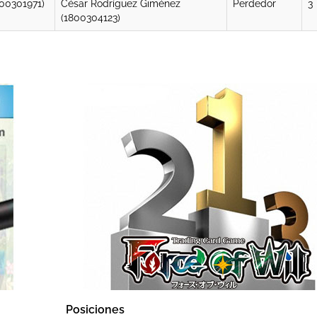
000301971)
César Rodríguez Giménez
Perdedor
3
(1800304123)
Posiciones