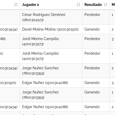
Jugador 2
Resultado
M
César Rodríguez Giménez
Perdedor
1
(1800304123)
200303434)
David Molina Molina (3000301971)
Ganando
2
86)
Jordi Merino Campillo
Perdedor
3
(4100303273)
ez
Jordi Merino Campillo
Perdedor
1
(4100303273)
200303434)
Jorge Nuñez Sanchez
Perdedor
2
(7800303359)
000301971)
Edgar Nuñez (1500304086)
Ganando
3
Jorge Nuñez Sanchez
Ganando
1
(7800303359)
200303434)
Edgar Nuñez (1500304086)
Ganando
2