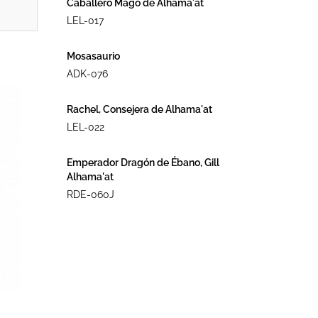
Caballero Mago de Alhama´at
LEL-017
Mosasaurio
ADK-076
Rachel, Consejera de Alhama'at
LEL-022
Emperador Dragón de Ébano, Gill
Alhama'at
RDE-060J