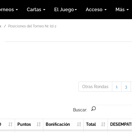
orneos
Cartas
El Juego
Acceso
Más
x
Posiciones del Torneo Nr. {0} 2
Otras Rondas
1
3
Buscar:
D
Puntos
Bonificación
Total
DESEMPAT