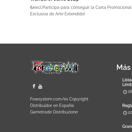
&iexcl;Participa para conseguir la Carta Promocional
Exclusiva de Arte Extendido!
Más 
Lista
Limi
1
Fowsystem.com/es Copyright
Distribuidor en España:
Regl
Gametrade Distribuzione
2
Gran