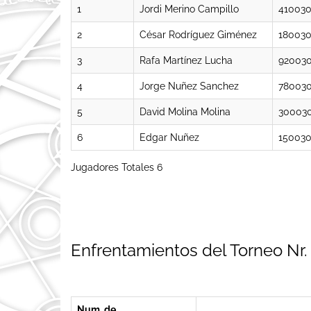
1
Jordi Merino Campillo
410030
2
César Rodríguez Giménez
180030
3
Rafa Martínez Lucha
92003
4
Jorge Nuñez Sanchez
78003
5
David Molina Molina
300030
6
Edgar Nuñez
15003
Jugadores Totales 6
Enfrentamientos del Torneo Nr.
Num. de