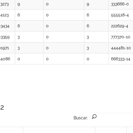
3273
9
0
9
333666-0
4123
6
0
6
555518-4
03434
6
0
6
222629-4
03359
3
0
3
777370-10
1971
3
0
3
444481-10
04086
0
0
0
666333-14
 2
Buscar: