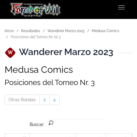
Toggle
navigat
Inicio
Resultados
Wanderer Marzo 2023
Medusa Comics
Posiciones del Torneo Nr. {0} 3
Wanderer Marzo 2023
W
Medusa Comics
Posiciones del Torneo Nr. 3
Otras Rondas
2
4
Buscar: