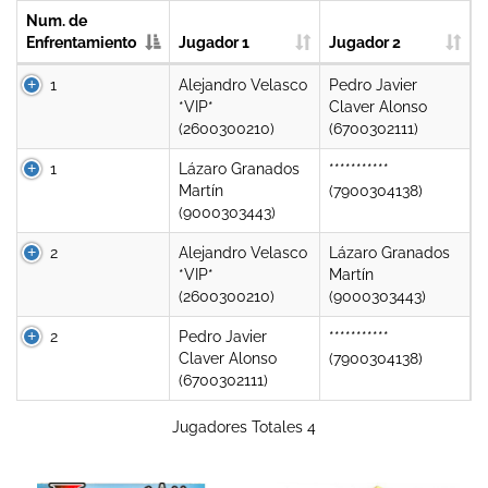
Num. de
Enfrentamiento
Jugador 1
Jugador 2
1
Alejandro Velasco
Pedro Javier
*VIP*
Claver Alonso
(2600300210)
(6700302111)
1
Lázaro Granados
***********
Martín
(7900304138)
(9000303443)
2
Alejandro Velasco
Lázaro Granados
*VIP*
Martín
(2600300210)
(9000303443)
2
Pedro Javier
***********
Claver Alonso
(7900304138)
(6700302111)
Jugadores Totales 4