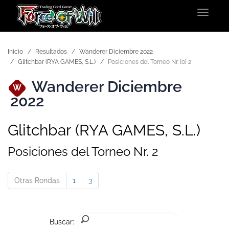
Toggle
navigat
Inicio
Resultados
Wanderer Diciembre 2022
Glitchbar (RYA GAMES, S.L.)
Posiciones del Torneo Nr. {0} 2
Wanderer Diciembre
W
2022
Glitchbar (RYA GAMES, S.L.)
Posiciones del Torneo Nr. 2
Otras Rondas
1
3
Buscar: