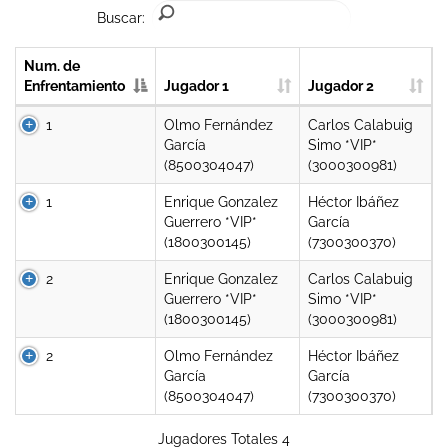
Buscar:
Num. de
Enfrentamiento
Jugador 1
Jugador 2
1
Olmo Fernández
Carlos Calabuig
García
Simo *VIP*
(8500304047)
(3000300981)
1
Enrique Gonzalez
Héctor Ibáñez
Guerrero *VIP*
García
(1800300145)
(7300300370)
2
Enrique Gonzalez
Carlos Calabuig
Guerrero *VIP*
Simo *VIP*
(1800300145)
(3000300981)
2
Olmo Fernández
Héctor Ibáñez
García
García
(8500304047)
(7300300370)
Jugadores Totales 4