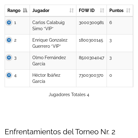
Rango
Jugador
FOW ID
Puntos
1
Carlos Calabuig
3000300981
6
Simo *VIP*
2
Enrique Gonzalez
1800300145
3
Guerrero *VIP*
3
Olmo Fernández
8500304047
3
García
4
Héctor Ibáñez
7300300370
0
García
Jugadores Totales 4
Enfrentamientos del Torneo Nr. 2