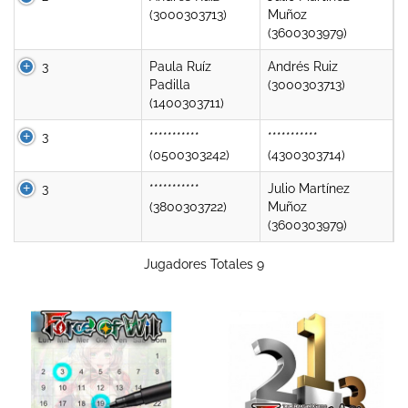
(3000303713)
Muñoz
(3600303979)
3
Paula Ruíz
Andrés Ruiz
Padilla
(3000303713)
(1400303711)
3
***********
***********
(0500303242)
(4300303714)
3
***********
Julio Martínez
(3800303722)
Muñoz
(3600303979)
Jugadores Totales 9