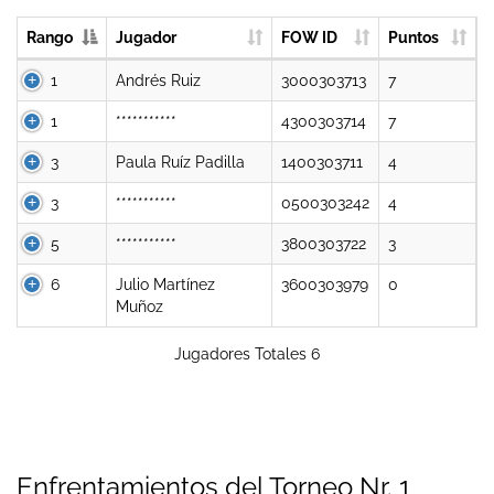
Rango
Jugador
FOW ID
Puntos
1
Andrés Ruiz
3000303713
7
1
***********
4300303714
7
3
Paula Ruíz Padilla
1400303711
4
3
***********
0500303242
4
5
***********
3800303722
3
6
Julio Martínez
3600303979
0
Muñoz
Jugadores Totales 6
Enfrentamientos del Torneo Nr. 1