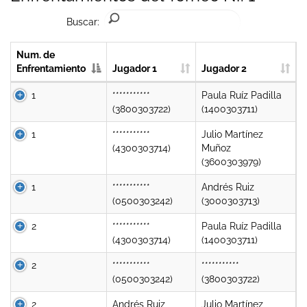
Buscar:
Num. de
Enfrentamiento
Jugador 1
Jugador 2
1
***********
Paula Ruíz Padilla
(3800303722)
(1400303711)
1
***********
Julio Martínez
(4300303714)
Muñoz
(3600303979)
1
***********
Andrés Ruiz
(0500303242)
(3000303713)
2
***********
Paula Ruíz Padilla
(4300303714)
(1400303711)
2
***********
***********
(0500303242)
(3800303722)
2
Andrés Ruiz
Julio Martínez