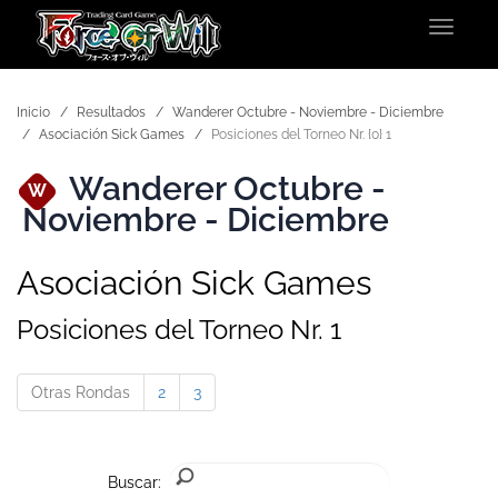
Toggle
navigat
Inicio
Resultados
Wanderer Octubre - Noviembre - Diciembre
Asociación Sick Games
Posiciones del Torneo Nr. {0} 1
Wanderer Octubre -
W
Noviembre - Diciembre
Asociación Sick Games
Posiciones del Torneo Nr. 1
Otras Rondas
2
3
Buscar: