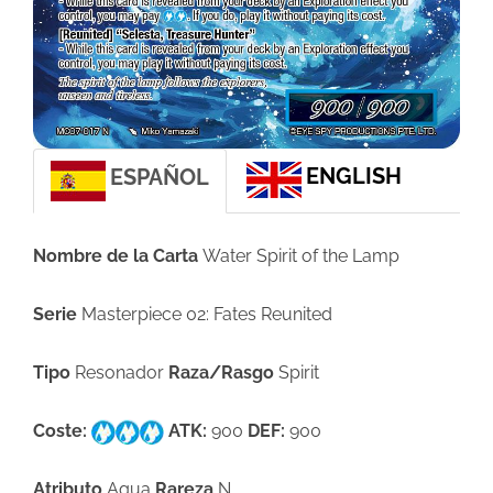
ENGLISH
ESPAÑOL
Nombre de la Carta
Water Spirit of the Lamp
Serie
Masterpiece 02: Fates Reunited
Tipo
Resonador
Raza/Rasgo
Spirit
Coste:
ATK:
900
DEF:
900
Atributo
Agua
Rareza
N