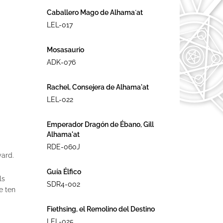
Caballero Mago de Alhama´at
LEL-017
Mosasaurio
ADK-076
Rachel, Consejera de Alhama'at
LEL-022
Emperador Dragón de Ébano, Gill
Alhama'at
RDE-060J
yard.
Guía Élfico
ls
SDR4-002
e ten
Fiethsing, el Remolino del Destino
LEL-025