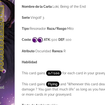
Nombre de la Carta
Loki, Being of the End
Serie
Vingolf 3
Tipo
Resonador
Raza/Rasgo
Mito
Coste:
ATK:
500
DEF:
100
Atributo
Oscuridad
Rareza
R
Habilidad
This card gains
0/+100
for each card in your grave
This card gains
Flying
and "Whenever this card dea
damage ? You gain that much life." as long as you hav
or more cards in your graveyard.