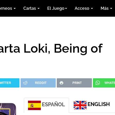
orneos
Cartas
El Juego
Acceso
Más
arta Loki, Being of
WITTER
REDDIT
PRINT
WHAT
ENGLISH
ESPAÑOL