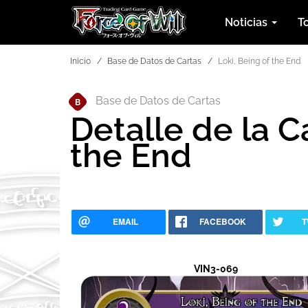
Noticias
T
Inicio
Base de Datos de Cartas
Loki, Being of the End
Base de Datos de Cartas
B
Detalle de la C
the End
EMAIL
FACEBOOK
T
VIN3-069