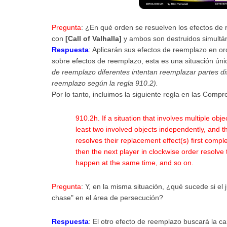
Pregunta
: ¿En qué orden se resuelven los efectos de
con
[Call of Valhalla]
y ambos son destruidos simult
Respuesta
: Aplicarán sus efectos de reemplazo en or
sobre efectos de reemplazo, esta es una situación ú
de reemplazo diferentes intentan reemplazar partes di
reemplazo según la regla 910.2).
Por lo tanto, incluimos la siguiente regla en las Comp
910.2h. If a situation that involves multiple obj
least two involved objects independently, and th
resolves their replacement effect(s) first compl
then the next player in clockwise order resolve 
happen at the same time, and so on.
Pregunta
: Y, en la misma situación, ¿qué sucede si el
chase" en el área de persecución?
Respuesta
: El otro efecto de reemplazo buscará la cart