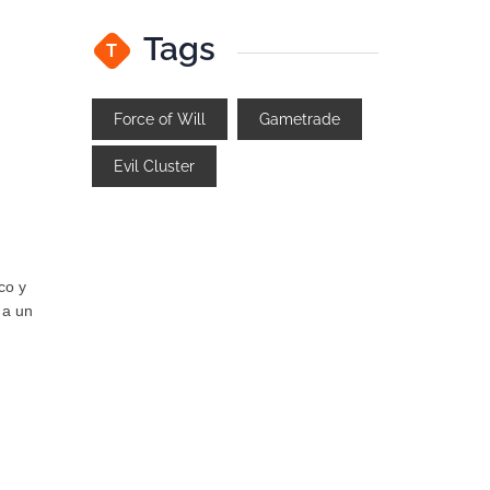
Tags
T
Force of Will
Gametrade
Evil Cluster
co y
 a un