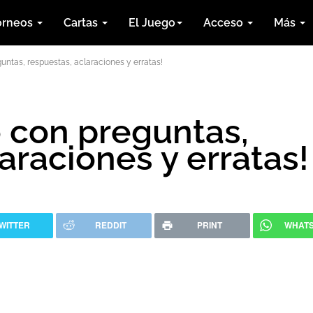
orneos
Cartas
El Juego
Acceso
Más
untas, respuestas, aclaraciones y erratas!
o con preguntas,
araciones y erratas!
WITTER
REDDIT
PRINT
WHAT