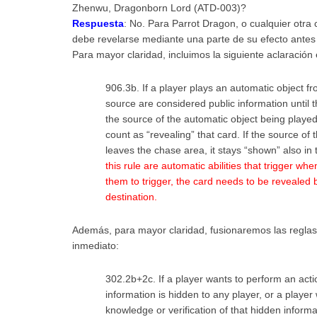
Zhenwu, Dragonborn Lord (ATD-003)?
Respuesta
: No. Para Parrot Dragon, o cualquier otra
debe revelarse mediante una parte de su efecto antes 
Para mayor claridad, incluimos la siguiente aclaració
906.3b. If a player plays an automatic object fr
source are considered public information until t
the source of the automatic object being played 
count as “revealing” that card. If the source o
leaves the chase area, it stays “shown” also in
this rule are automatic abilities that trigger w
them to trigger, the card needs to be revealed b
destination.
Además, para mayor claridad, fusionaremos las reglas
inmediato:
302.2b+2c. If a player wants to perform an acti
information is hidden to any player, or a playe
knowledge or verification of that hidden inform