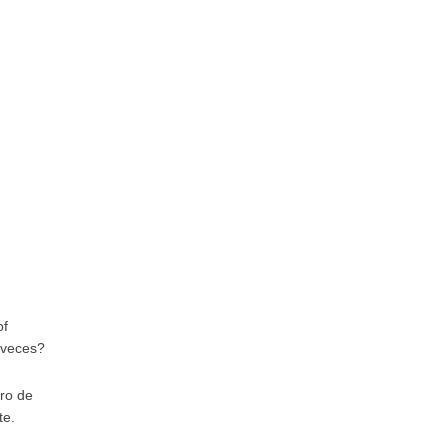
of
s veces?
ero de
te.