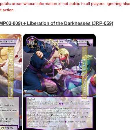
public areas whose information is not public to all players, ignoring als
t action.
MP03-009) + Liberation of the Darknesses (JRP-059)