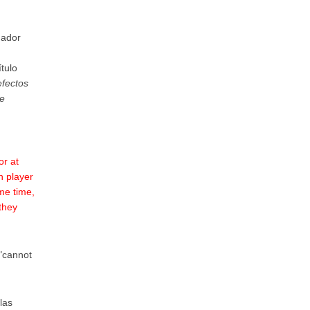
nador
tulo
efectos
de
or at
n player
ame time,
 they
 "cannot
las