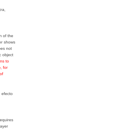
ra,
n of the
ler shows
oes not
c object
ns to
, for
of
 efecto
requires
layer