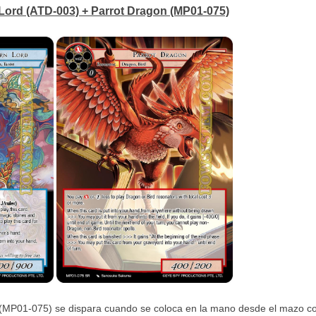
ord (ATD-003) + Parrot Dragon (MP01-075)
n (MP01-075) se dispara cuando se coloca en la mano desde el mazo c