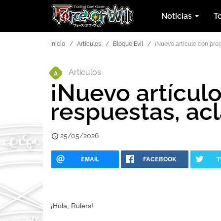
Noticias
T
Inicio
Artículos
Bloque Evil
¡Nuevo artículo con preg
Artículos
A
¡Nuevo artícul
respuestas, acl
25/05/2026
EMAIL
FACEBOOK
T
¡Hola, Rulers!