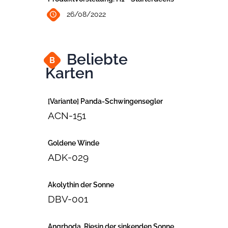
26/08/2022
Beliebte
B
Karten
[Variante] Panda-Schwingensegler
ACN-151
Goldene Winde
ADK-029
Akolythin der Sonne
DBV-001
Angrboda, Riesin der sinkenden Sonne