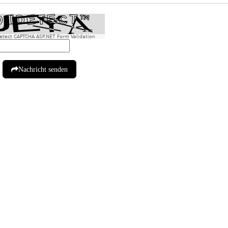
etect CAPTCHA ASP.NET Form Validation
Nachricht senden