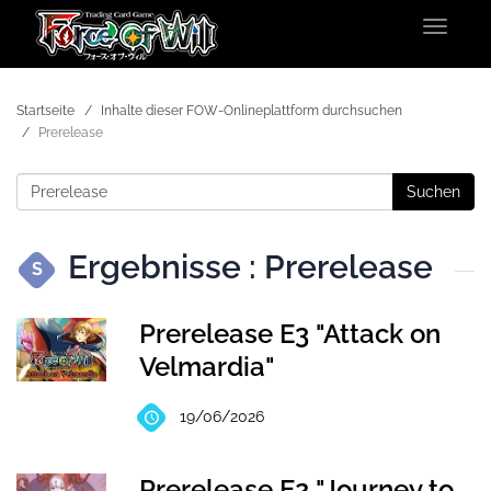
Toggle
navigat
Startseite
Inhalte dieser FOW-Onlineplattform durchsuchen
Prerelease
Suchen
Ergebnisse : Prerelease
S
Prerelease E3 "Attack on
Velmardia"
19/06/2026
Prerelease E2 "Journey to