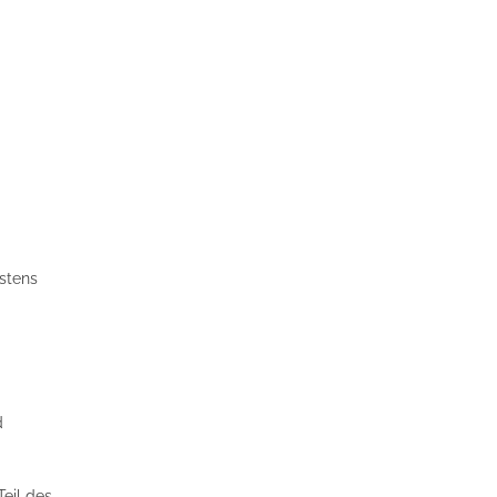
stens
d
Teil des