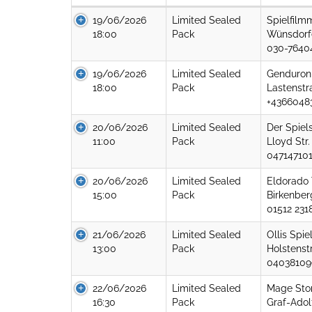
19/06/2026
Limited Sealed
Spielfilm
18:00
Pack
Wünsdorfe
030-7640
19/06/2026
Limited Sealed
Genduron
18:00
Pack
Lastenstr
+4366048
20/06/2026
Limited Sealed
Der Spiel
11:00
Pack
Lloyd Str.
04714710
20/06/2026
Limited Sealed
Eldorado
15:00
Pack
Birkenber
01512 231
21/06/2026
Limited Sealed
Ollis Spie
13:00
Pack
Holstenst
04038109
22/06/2026
Limited Sealed
Mage Sto
16:30
Pack
Graf-Adolf