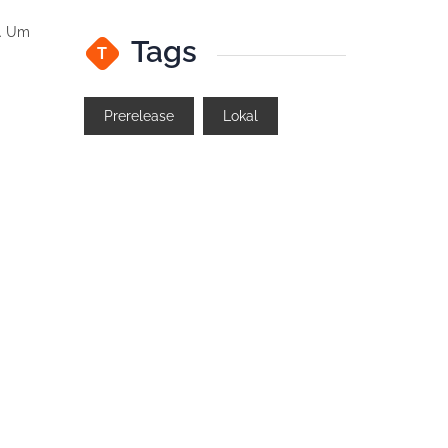
). Um
Tags
T
Prerelease
Lokal