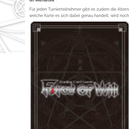
on Velmardia
"
.
Für jeden Turnierteilnehmer gibt es zudem die Alte
welche Karte es sich dabei genau handelt, wird noc