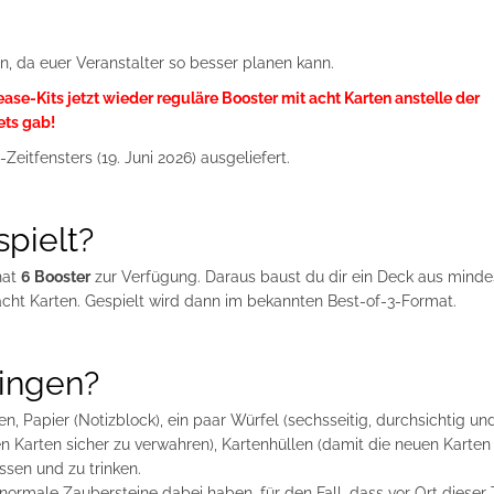
, da euer Veranstalter so besser planen kann.
ase-Kits jetzt wieder reguläre Booster mit acht Karten anstelle der
ets gab!
eitfensters (19. Juni 2026) ausgeliefert.
pielt?
hat
6 Booster
zur Verfügung. Daraus baust du dir ein Deck aus minde
cht Karten. Gespielt wird dann im bekannten Best-of-3-Format.
ringen?
, Papier (Notizblock), ein paar Würfel (sechsseitig, durchsichtig un
 Karten sicher zu verwahren), Kartenhüllen (damit die neuen Karten
ssen und zu trinken.
ormale Zaubersteine dabei haben, für den Fall, dass vor Ort dieser 