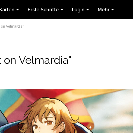
Karten
Erste Schritte
Login
Mehr
k on Velmardia"
k on Velmardia"