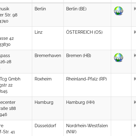
musik
Berlin
Berlin (BE)
r Str. 98
4740
Linz
ÖSTERREICH (OS)
asse 42
33830
spass
Bremerhaven
Bremen (HB)
 26-28
1
 Tcg Gmbh
Roxheim
Rheinland-Pfalz (RP)
gstr 22
8145
lecenter
Hamburg
Hamburg (HH)
raße 188
946
re
Düsseldorf
Nordrhein-Westfalen
-Str. 41
(NW)