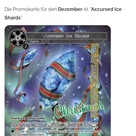
Die Promokarte für den
Dezember
ist "
Accursed Ice
Shards
".