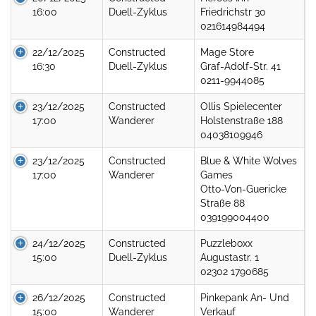
16:00
Duell-Zyklus
Friedrichstr 30
021614984494
22/12/2025
Constructed
Mage Store
16:30
Duell-Zyklus
Graf-Adolf-Str. 41
0211-9944085
23/12/2025
Constructed
Ollis Spielecenter
17:00
Wanderer
Holstenstraße 188
04038109946
23/12/2025
Constructed
Blue & White Wolves
17:00
Wanderer
Games
Otto-Von-Guericke
Straße 88
039199004400
24/12/2025
Constructed
Puzzleboxx
15:00
Duell-Zyklus
Augustastr. 1
02302 1790685
26/12/2025
Constructed
Pinkepank An- Und
15:00
Wanderer
Verkauf