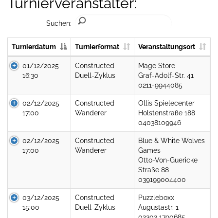
Turnierveranstalter:
Suchen:
Turnierdatum
Turnierformat
Veranstaltungsort
01/12/2025
Constructed
Mage Store
16:30
Duell-Zyklus
Graf-Adolf-Str. 41
0211-9944085
02/12/2025
Constructed
Ollis Spielecenter
17:00
Wanderer
Holstenstraße 188
04038109946
02/12/2025
Constructed
Blue & White Wolves
17:00
Wanderer
Games
Otto-Von-Guericke
Straße 88
039199004400
03/12/2025
Constructed
Puzzleboxx
15:00
Duell-Zyklus
Augustastr. 1
02302 1790685