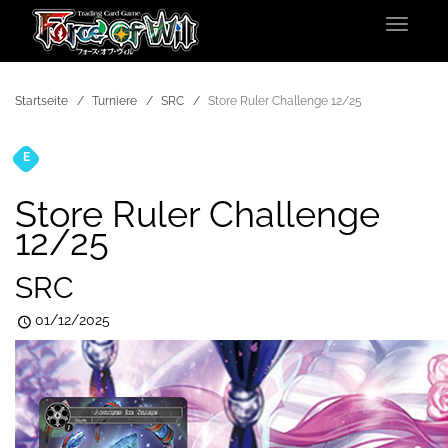
Toggle
navigat
Startseite
Turniere
SRC
Store Ruler Challenge 12/25
E
Turniere
Store Ruler Challenge
12/25
SRC
01/12/2025