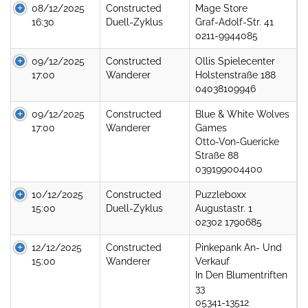
08/12/2025
Constructed
Mage Store
16:30
Duell-Zyklus
Graf-Adolf-Str. 41
0211-9944085
09/12/2025
Constructed
Ollis Spielecenter
17:00
Wanderer
Holstenstraße 188
04038109946
09/12/2025
Constructed
Blue & White Wolves
17:00
Wanderer
Games
Otto-Von-Guericke
Straße 88
039199004400
10/12/2025
Constructed
Puzzleboxx
15:00
Duell-Zyklus
Augustastr. 1
02302 1790685
12/12/2025
Constructed
Pinkepank An- Und
15:00
Wanderer
Verkauf
In Den Blumentriften
33
05341-13512