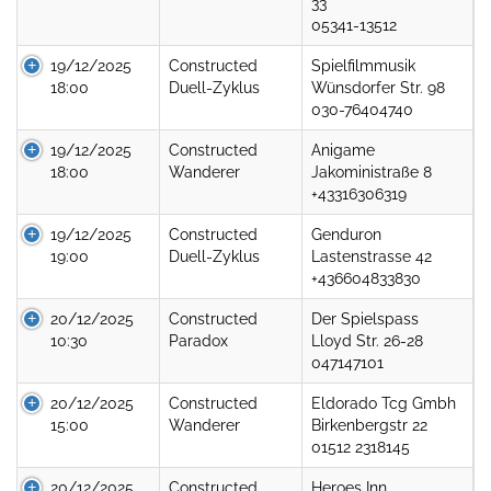
33
05341-13512
19/12/2025
Constructed
Spielfilmmusik
18:00
Duell-Zyklus
Wünsdorfer Str. 98
030-76404740
19/12/2025
Constructed
Anigame
18:00
Wanderer
Jakoministraße 8
+43316306319
19/12/2025
Constructed
Genduron
19:00
Duell-Zyklus
Lastenstrasse 42
+436604833830
20/12/2025
Constructed
Der Spielspass
10:30
Paradox
Lloyd Str. 26-28
047147101
20/12/2025
Constructed
Eldorado Tcg Gmbh
15:00
Wanderer
Birkenbergstr 22
01512 2318145
20/12/2025
Constructed
Heroes Inn