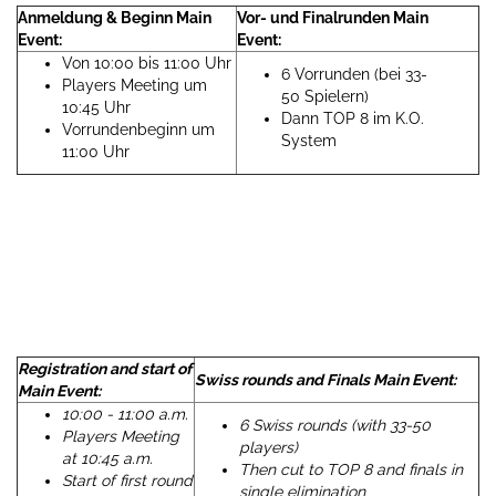
Anmeldung & Beginn Main
Vor- und Finalrunden Main
Event:
Event:
Von 10:00 bis 11:00 Uhr
6 Vorrunden (bei 33-
Players Meeting um
50 Spielern)
10:45 Uhr
Dann TOP 8 im K.O.
Vorrundenbeginn um
System
11:00 Uhr
Registration and start of
Swiss rounds and Finals Main Event:
Main Event:
10:00 - 11:00 a.m.
6 Swiss rounds (with 33-50
Players Meeting
players)
at 10:45 a.m.
Then cut to TOP 8 and finals in
Start of first round
single elimination