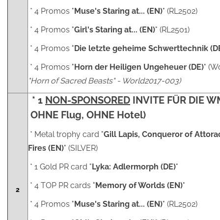
* 4 Promos "
Muse's Staring at... (EN)
" (RL2502)
* 4 Promos "
Girl's Staring at... (EN)
" (RL2501)
* 4 Promos "
Die letzte geheime Schwerttechnik (D
* 4 Promos "
Horn der Heiligen Ungeheuer (DE)
" (W
"Horn of Sacred Beasts" - World2017-003)
* 1
NON-SPONSORED
INVITE FÜR DIE W
OHNE Flug, OHNE Hotel)
* Metal trophy card "
Gill Lapis, Conqueror of Attora
Fires (EN)
" (SILVER)
* 1 Gold PR card "
Lyka: Adlermorph (DE)
"
* 4 TOP PR cards "
Memory of Worlds (EN)
"
2
* 4 Promos "
Muse's Staring at... (EN)
" (RL2502)