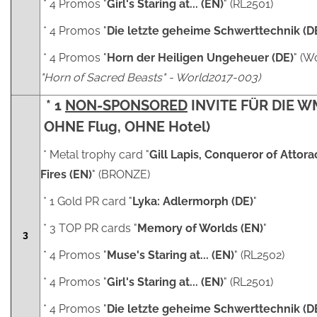
* 4 Promos "
Girl's Staring at... (EN)
" (RL2501)
* 4 Promos "
Die letzte geheime Schwerttechnik (D
* 4 Promos "
Horn der Heiligen Ungeheuer (DE)
" (W
"Horn of Sacred Beasts" - World2017-003)
* 1
NON-SPONSORED
INVITE FÜR DIE W
OHNE Flug, OHNE Hotel)
* Metal trophy card "
Gill Lapis, Conqueror of Attora
Fires (EN)
" (BRONZE)
* 1 Gold PR card "
Lyka: Adlermorph (DE)
"
* 3 TOP PR cards "
Memory of Worlds (EN)
"
3
* 4 Promos "
Muse's Staring at... (EN)
" (RL2502)
* 4 Promos "
Girl's Staring at... (EN)
" (RL2501)
* 4 Promos "
Die letzte geheime Schwerttechnik (D