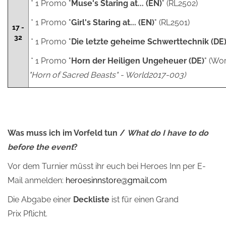
* 1 Promo "
Muse's Staring at... (EN)
" (RL2502)
* 1 Promo "
Girl's Staring at... (EN)
" (RL2501)
17 -
32
* 1 Promo "
Die letzte geheime Schwerttechnik (DE
* 1 Promo "
Horn der Heiligen Ungeheuer (DE)
" (Wo
"Horn of Sacred Beasts" - World2017-003)
Was muss ich im Vorfeld tun /
What do I have to do
before the event
?
Vor dem Turnier müsst ihr euch bei Heroes Inn per E-
Mail anmelden:
heroesinnstore@gmail.com
Die Abgabe einer
Deckliste
ist für einen Grand
Prix Pflicht.