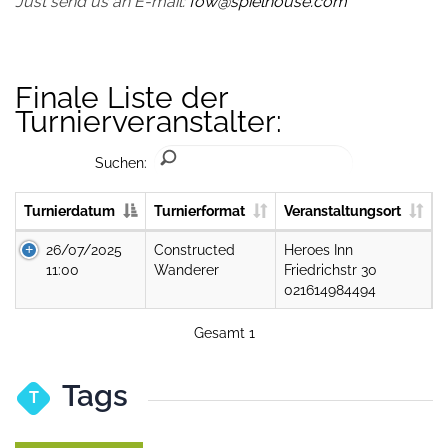
Just send us an E-mail:
fow@spielhouse.com
Finale Liste der
Turnierveranstalter:
Suchen:
Turnierdatum
Turnierformat
Veranstaltungsort
26/07/2025
Constructed
Heroes Inn
11:00
Wanderer
Friedrichstr 30
021614984494
Gesamt 1
Tags
T