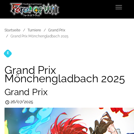
Toggle
navigat
Startseite
Turniere
Grand Prix
Grand Prix Mönchengladbach 2025
E
Turniere
Grand Prix
Mönchengladbach 2025
Grand Prix
26/07/2025