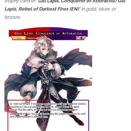
trophy card of "
Gill Lapis, Conqueror of Attoractia/Gill
Lapis, Rebel of Darkest Fires (EN)
" in gold, silver, or
bronze.