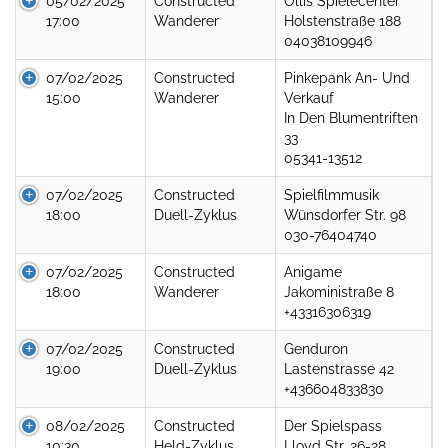
05/02/2025
Constructed
Ollis Spielecenter
17:00
Wanderer
Holstenstraße 188
04038109946
07/02/2025
Constructed
Pinkepank An- Und
15:00
Wanderer
Verkauf
In Den Blumentriften
33
05341-13512
07/02/2025
Constructed
Spielfilmmusik
18:00
Duell-Zyklus
Wünsdorfer Str. 98
030-76404740
07/02/2025
Constructed
Anigame
18:00
Wanderer
Jakoministraße 8
+43316306319
07/02/2025
Constructed
Genduron
19:00
Duell-Zyklus
Lastenstrasse 42
+436604833830
08/02/2025
Constructed
Der Spielspass
10:30
Held-Zyklus
Lloyd Str. 26-28