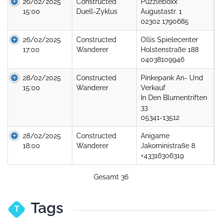
26/02/2025
Constructed
Puzzleboxx
15:00
Duell-Zyklus
Augustastr. 1
02302 1790685
26/02/2025
Constructed
Ollis Spielecenter
17:00
Wanderer
Holstenstraße 188
04038109946
28/02/2025
Constructed
Pinkepank An- Und
15:00
Wanderer
Verkauf
In Den Blumentriften
33
05341-13512
28/02/2025
Constructed
Anigame
18:00
Wanderer
Jakoministraße 8
+43316306319
Gesamt 36
Tags
T