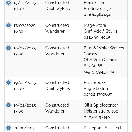
15/02/2025
Constructed
Heroes Inn
16:00
Duell-Zyklus
Friedrichstr 30
021614984494
17/02/2025
Constructed
Mage Store
16:30
Wanderer
Graf-Adolf-Str. 41
0211-9944085
18/02/2025
Constructed
Blue & White Wolves
17:00
Wanderer
Games
Otto Von Guericke
Straße 88
+4915159437260
19/02/2025
Constructed
Puzzleboxx
15:00
Duell-Zyklus
Augustastr. 1
02302 1790685
19/02/2025
Constructed
Ollis Spielecenter
17:00
Wanderer
Holstenstraße 188
04038109946
21/02/2025
Constructed
Pinkepank An- Und