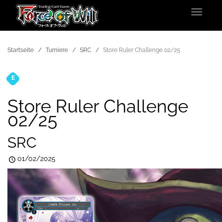
Toggle
navigat
Startseite
Turniere
SRC
Store Ruler Challenge 02/25
E
Turniere
Store Ruler Challenge
02/25
SRC
01/02/2025