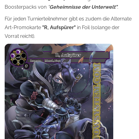
Boosterpacks von
"
Geheimnisse der Unterwelt"
.
Für jeden Turnierteilnehmer gibt es zudem die Alternate
Art-Promokarte
"R, Aufspürer"
in Foil (solange der
Vorrat reicht).