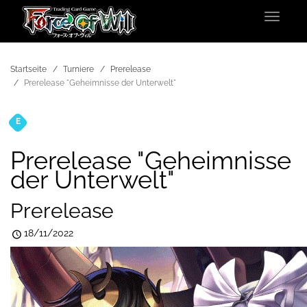
Toggle
navigat
Startseite
Turniere
Prerelease
Prerelease "Geheimnisse der Unterwelt"
E
Turniere
Prerelease "Geheimnisse
der Unterwelt"
Prerelease
18/11/2022