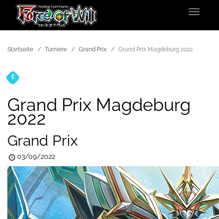
Toggle
navigat
Startseite
Turniere
Grand Prix
Grand Prix Magdeburg 2022
E
Turniere
Grand Prix Magdeburg
2022
Grand Prix
03/09/2022