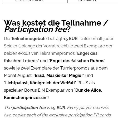
DEUTSCHLAND
GERMANY
Was kostet die Teilnahme /
Participation fee
?
Die
Teilnahmegebühr
beträgt
15 EUR
. Dafür erhält jeder
Spieler (solange der Vorrat reicht) je zwei Exemplare der
beiden exklusiven Teilnahmepromos "
Engel des
falschen Lebens
" und "
Engel des falschen Ruhms
"
sowie je zwei Exemplare der Turnierpromos aus dem
Monat August: "
Brad, Maskierter Magier
" und
"
Lichtpalast, Königreich der Vielfalt
" PLUS als
speziellen Bonus EIN Exemplar von "
Dunkle Alice,
Kaninchenprinzessin
"!
The
participation fee
is
15
EUR
. Every player receives
two copies each of the exclusive participation PR cards