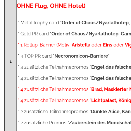
OHNE Flug, OHNE Hotel)
* Metal trophy card "
Order of Chaos/Nyarlathotep
* Gold PR card "
Order of Chaos/Nyarlathotep, Gam
* 1 Rollup-Banner (Motiv:
Aristella
oder
Eins
oder
Vi
* 4 TOP PR card "
Necronomicon-Barriere
"
1
* 4 zusätzliche Teilnahmepromos "
Engel des falsch
* 4 zusätzliche Teilnahmepromos "
Engel des falsc
* 4 zusätzliche Teilnahmepromos "
Brad, Maskierter 
* 4 zusätzliche Teilnahmepromos "
Lichtpalast, König
* 2 zusätzliche Teilnahmepromos "
Dunkle Alice, Ka
* 2 zusätzliche Promos "
Zauberstein des Mondscha