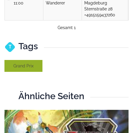
11:00
Wanderer
Magdeburg
Sternstraße 28
+4915159437260
Gesamt 1
Tags
T
Grand Prix
Ähnliche Seiten
T