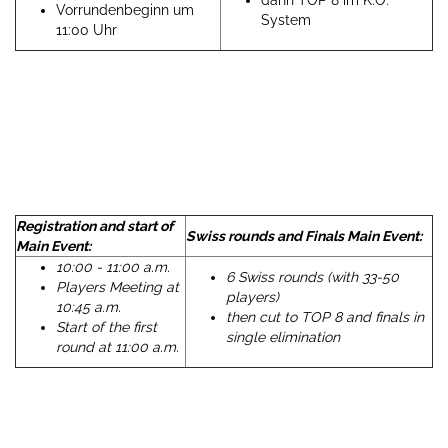
dann TOP 8 im K.O.
Vorrundenbeginn um
System
11:00 Uhr
Registration and start of
Swiss rounds and Finals Main Event:
Main Event:
10:00 - 11:00 a.m.
6 Swiss rounds (with 33-50
Players Meeting at
players)
10:45 a.m.
then cut to TOP 8 and finals in
Start of the first
single elimination
round at 11:00 a.m.