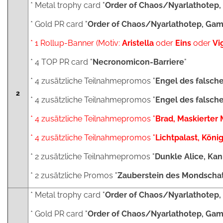
* Metal trophy card "
Order of Chaos/Nyarlathotep
* Gold PR card "
Order of Chaos/Nyarlathotep, Gam
* 1 Rollup-Banner (Motiv:
Aristella
oder
Eins
oder
Vi
* 4 TOP PR card "
Necronomicon-Barriere
"
* 4 zusätzliche Teilnahmepromos "
Engel des falsch
2
* 4 zusätzliche Teilnahmepromos "
Engel des falsc
* 4 zusätzliche Teilnahmepromos "
Brad, Maskierter 
* 4 zusätzliche Teilnahmepromos "
Lichtpalast, König
* 2 zusätzliche Teilnahmepromos "
Dunkle Alice, Ka
* 2 zusätzliche Promos "
Zauberstein des Mondscha
* Metal trophy card "
Order of Chaos/Nyarlathotep
* Gold PR card "
Order of Chaos/Nyarlathotep, Gam