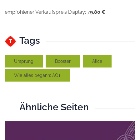
empfohlener Verkaufspreis Display: 7
9,80 €
Tags
T
Ursprung
Booster
Alice
Wie alles begann; AO1
Ähnliche Seiten
Ä