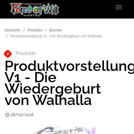
Toggle
navigat
Startseite
Produkte
Booster
Produktvorstellung: V1 - Die Wiedergeburt von Walhalla
Produkte
P
Produktvorstellung
V1 - Die
Wiedergeburt
von Walhalla
28/09/2018