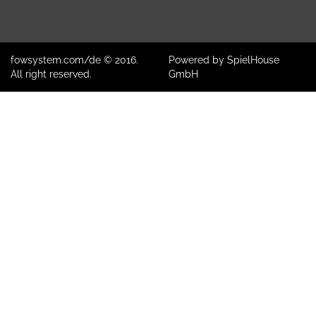
fowsystem.com/de © 2016.
Powered by SpielHouse
All right reserved.
GmbH