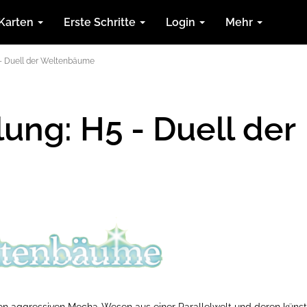
Karten
Erste Schritte
Login
Mehr
 - Duell der Weltenbäume
ung: H5 - Duell der
 von aggressiven Mecha-Wesen aus einer Parallelwelt und deren küns