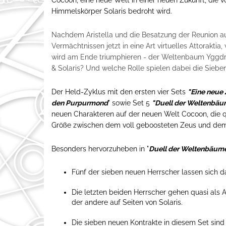
Himmelskörper Solaris bedroht wird.
Nachdem Aristella und die Besatzung der Reunion au
Vermächtnissen jetzt in eine Art virtuelles Attorakt
wird am Ende triumphieren - der Weltenbaum Yggdr
& Solaris? Und welche Rolle spielen dabei die Sieben
Der Held-Zyklus mit den ersten vier Sets
"Eine neue
den Purpurmond
" sowie Set 5
"Duell der Weltenbäu
neuen Charakteren auf der neuen Welt Cocoon, die 
Größe zwischen dem voll geboosteten Zeus und de
Besonders hervorzuheben in "
Duell der Weltenbäum
Fünf der sieben neuen Herrscher lassen sich 
Die letzten beiden Herrscher gehen quasi als 
der andere auf Seiten von Solaris.
Die sieben neuen Kontrakte in diesem Set sin