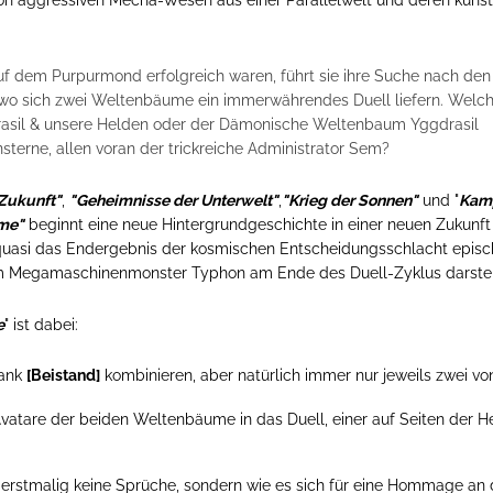
f dem Purpurmond erfolgreich waren, führt sie ihre Suche nach den
ia, wo sich zwei Weltenbäume ein immerwährendes Duell liefern. Welch
asil & unsere Helden oder der Dämonische Weltenbaum Yggdrasil
sterne, allen voran der trickreiche Administrator Sem?
 Zukunft"
,
"Geheimnisse der Unterwelt"
,
"Krieg der Sonnen"
und "
Kam
me"
beginnt eine neue Hintergrundgeschichte in einer neuen Zukunft
quasi das Endergebnis der kosmischen Entscheidungsschlacht episc
m Megamaschinenmonster Typhon am Ende des Duell-Zyklus darstel
e
" ist dabei:
dank
[Beistand]
kombinieren, aber natürlich immer nur jeweils zwei von
Avatare der beiden Weltenbäume in das Duell, einer auf Seiten der H
d erstmalig keine Sprüche, sondern wie es sich für eine Hommage an