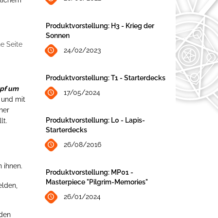
Produktvorstellung: H3 - Krieg der
Sonnen
e Seite
24/02/2023
Produktvorstellung: T1 - Starterdecks
pf um
17/05/2024
 und mit
her
Produktvorstellung: L0 - Lapis-
lt.
Starterdecks
26/08/2016
 ihnen.
Produktvorstellung: MP01 -
Masterpiece "Pilgrim-Memories"
elden,
26/01/2024
 den