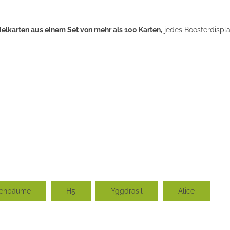
elkarten aus einem Set von mehr als 100 Karten,
jedes Boosterdispl
ltenbäume
H5
Yggdrasil
Alice