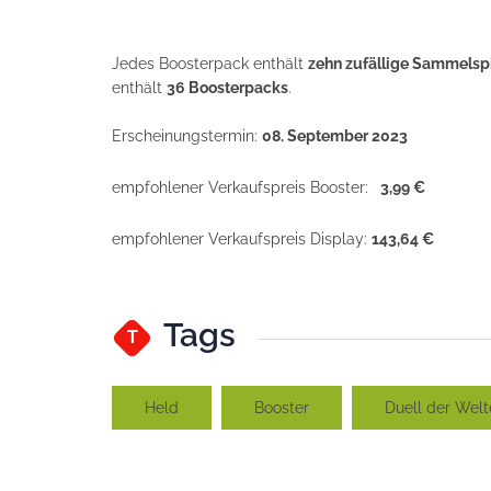
Jedes Boosterpack enthält
zehn zufällige Sammelspi
enthält
36 Boosterpacks
.
Erscheinungstermin:
08. September 2023
empfohlener Verkaufspreis Booster:
3,99 €
empfohlener Verkaufspreis Display:
143,64 €
Tags
T
Held
Booster
Duell der We