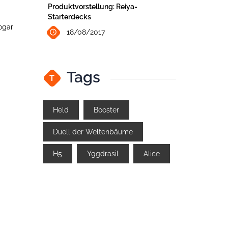
Produktvorstellung: Reiya-
Starterdecks
sogar
18/08/2017
Tags
T
Held
Booster
Duell der Weltenbäume
H5
Yggdrasil
Alice