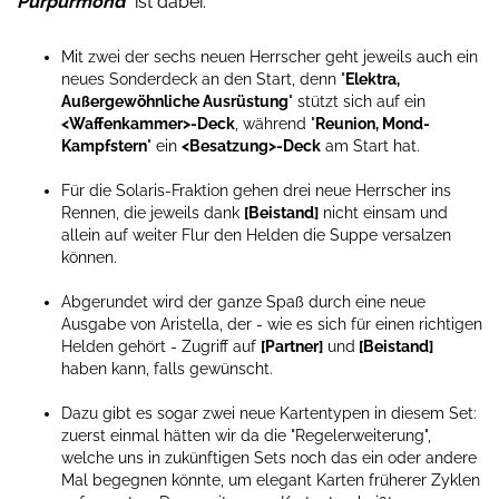
Purpurmond
" ist dabei:
Mit zwei der sechs neuen Herrscher geht jeweils auch ein
neues Sonderdeck an den Start, denn "
Elektra,
Außergewöhnliche Ausrüstung
" stützt sich auf ein
<Waffenkammer>-Deck
, während "
Reunion, Mond-
Kampfstern
" ein
<Besatzung>-Deck
am Start hat.
Für die Solaris-Fraktion gehen drei neue Herrscher ins
Rennen, die jeweils dank
[Beistand]
nicht einsam und
allein auf weiter Flur den Helden die Suppe versalzen
können.
Abgerundet wird der ganze Spaß durch eine neue
Ausgabe von Aristella, der - wie es sich für einen richtigen
Helden gehört - Zugriff auf
[Partner]
und
[Beistand]
haben kann, falls gewünscht.
Dazu gibt es sogar zwei neue Kartentypen in diesem Set:
zuerst einmal hätten wir da die "Regelerweiterung",
welche uns in zukünftigen Sets noch das ein oder andere
Mal begegnen könnte, um elegant Karten früherer Zyklen