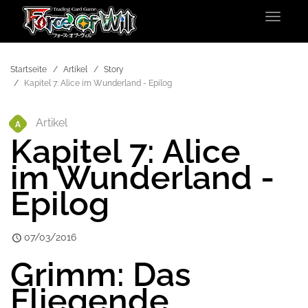
Toggle
navigat
Startseite
Artikel
Story
Kapitel 7: Alice im Wunderland - Epilog
Artikel
A
Kapitel 7: Alice
im Wunderland -
Epilog
07/03/2016
Grimm: Das
Fliegende