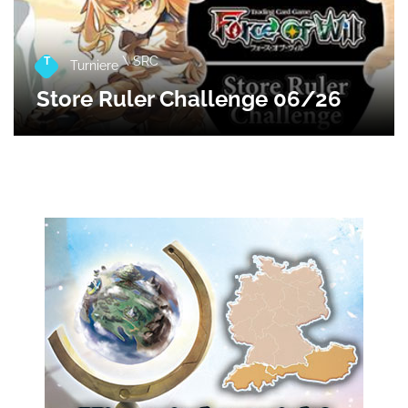
\ SRC
T
Turniere
Store Ruler Challenge 06/26