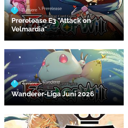
\ Prerelease
T
Turniere
Prerelease E3 "Attack on
Velmardia"
\ Wanderer
T
Turniere
Wanderer-Liga Juni 2026