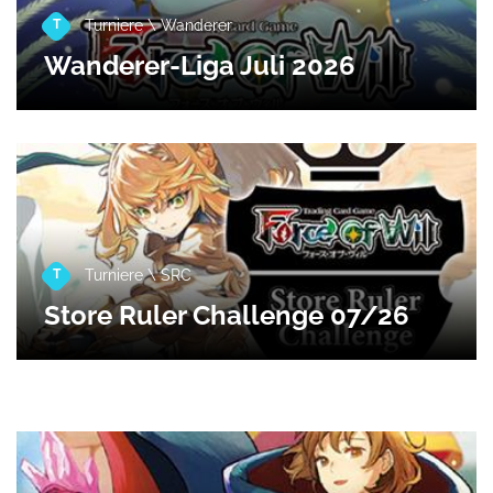
T
Turniere
\ Wanderer
Wanderer-Liga Juli 2026
T
Turniere
\ SRC
Store Ruler Challenge 07/26